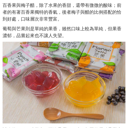
百香果與梅子醋，除了水果的香甜，還帶有微微的酸味；前
者的有著百香果獨特的香氣，後者梅子與醋的比例搭配的恰
到好處，口味層次非常豐富。
葡萄與芒果則是單純的果香，雖然口味上較為單純，但果香
濃郁，品嘗起來也不讓人失望。