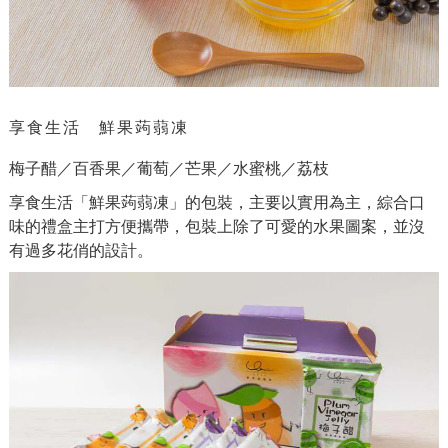
享食生活 鮮果蒟蒻凍
梅子醋／百香果／葡萄／芒果／水蜜桃／荔枝
享食生活「鮮果蒟蒻凍」的包裝，主要以實用為主，綜合口
味的禮盒主打方便攜帶，包裝上除了可愛的水果圖案，並沒
有過多花俏的設計。