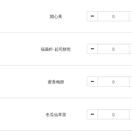
開心果
福義軒-起司餅乾
蜜香梅餅
冬瓜仙草茶