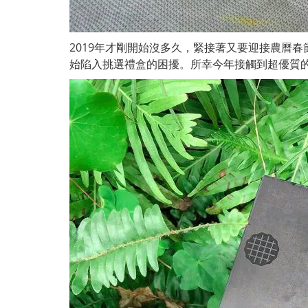
2019年才剛開始沒多久，緊接著又要迎接農曆
始陷入挑選禮盒的困擾。所幸今年接觸到超優質