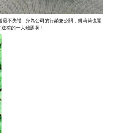
送最不失禮…身為公司的行銷兼公關，凱莉莉也開
了送禮的一大難題啊！