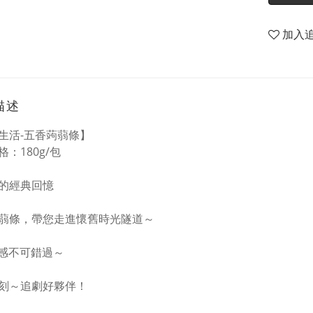
加入
描述
生活-五香蒟蒻條】
：180g/包
的經典回憶
蒻條，帶您走進懷舊時光隧道～
感不可錯過～
刻～追劇好夥伴！