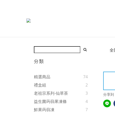
全
分類
精選商品
74
禮盒組
2
老祖宗系列-仙草茶
3
分享到
益生菌蒟蒻果凍條
4
鮮果蒟蒻凍
7