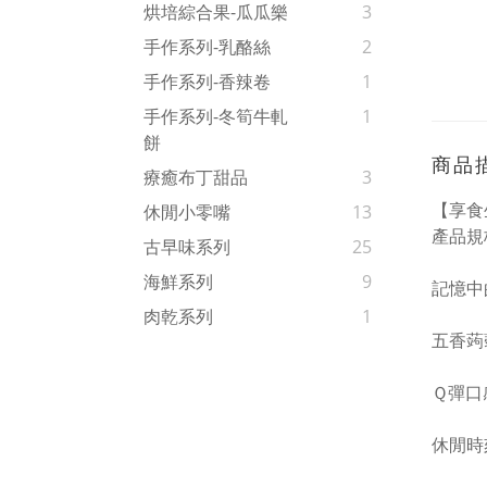
烘培綜合果-瓜瓜樂
3
手作系列-乳酪絲
2
手作系列-香辣卷
1
手作系列-冬筍牛軋
1
餅
商品
療癒布丁甜品
3
【享食
休閒小零嘴
13
產品規格
古早味系列
25
海鮮系列
9
記憶中
肉乾系列
1
五香蒟
Ｑ彈口
休閒時