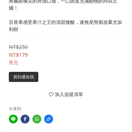
將藏匿嘴尖的滑溜口感，一口跳進充滿動物的蒟蒻王
國！
百香果感受果汁之王的清甜微酸，連無尾熊都放棄尤加
利樹
NT$250
NT$179
售完
貨到通知我
加入追蹤清單
分享到