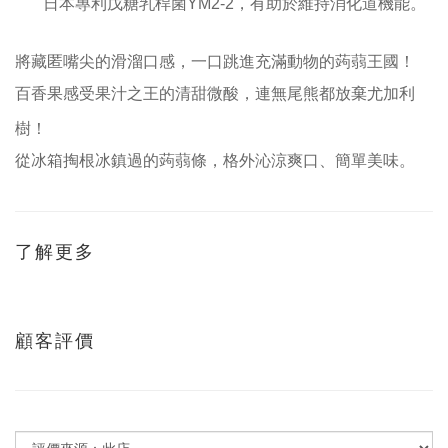
       日本專利戊糖乳桿菌YM2-2，有助於維持消化道機能。
將藏匿嘴尖的滑溜口感，一口跳進充滿動物的蒟蒻王國！
百香果感受果汁之王的清甜微酸，連無尾熊都放棄尤加利
樹！
從冰箱掏根冰鎮過的蒟蒻條，格外沁涼爽口、簡單美味。
了解更多
顧客評價