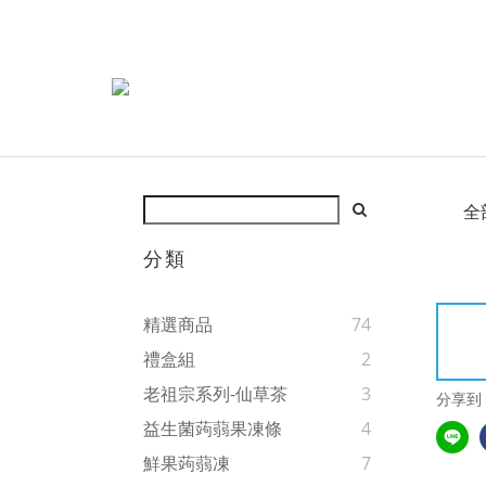
全
分類
精選商品
74
禮盒組
2
老祖宗系列-仙草茶
3
分享到
益生菌蒟蒻果凍條
4
鮮果蒟蒻凍
7