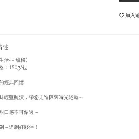
加入
描述
生活-甘甜梅】
：150g/包
的經典回憶
味輕鹽醃漬，帶您走進懷舊時光隧道～
甜口感不可錯過～
刻～追劇好夥伴！