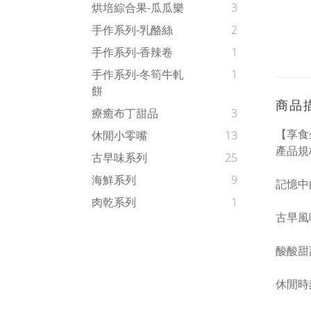
烘培綜合果-瓜瓜樂
3
手作系列-乳酪絲
2
手作系列-香辣卷
1
手作系列-冬筍牛軋
1
餅
商品
療癒布丁甜品
3
【享食
休閒小零嘴
13
產品規格
古早味系列
25
海鮮系列
9
記憶中
肉乾系列
1
古早風
酸酸甜
休閒時